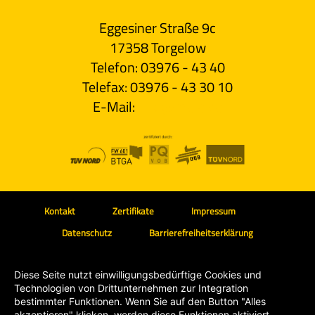
Eggesiner Straße 9c
17358 Torgelow
Telefon: 03976 - 43 40
Telefax: 03976 - 43 30 10
E-Mail:
info@mele.de
Kontakt
Zertifikate
Impressum
Datenschutz
Barrierefreiheitserklärung
Diese Seite nutzt einwilligungsbedürftige Cookies und
Technologien von Drittunternehmen zur Integration
bestimmter Funktionen. Wenn Sie auf den Button "Alles
akzeptieren" klicken, werden diese Funktionen aktiviert