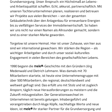
Grundversorgung. Unser Anspruch: ein Höchstmaß an Lebens-
und Arbeitsqualität schaffen. Echt, akkurat, partnerschaftlich. Mit
unseren Tochterunternehmen planen, realisieren und betreuen
wir Projekte aus vielen Bereichen – von der gesamten
Gebäudetechnik über den Anlagenbau für erneuerbare Energien
bis zu vielfältigen Services der Immobilienwirtschaft. So haben
wir uns nicht nur einen Namen als Allrounder gemacht, sondern
sind zu einer starken Marke geworden.
Torgelow ist unsere Heimat. Hier ist unser Zuhause, von hier aus
sind wir international gewachsen. Wir stärken die Region – als
wichtiger Arbeitgeber und durch unser sozial-kulturelles
Engagement in vielen Bereichen des gesellschaftlichen Lebens.
1990 begann die
mele®
-Geschichte mit den Gründern Jörg
Medenwald und Dietrich Lehmann. Was damals mit 70
Mitarbeitern startete, ist heute eine Unternehmensgruppe mit
über 500 Mitarbeitern, die regional, deutschlandweit und
weltweit gefragt sind. Das erfüllt uns mit Stolz und ist zugleich
Ansporn, täglich neue Herausforderungen zu meistern und die
Zukunft mitzugestalten. Der Generationswechsel im
Unternehmen ist bereits gelungen. Inhabergeführt und
vorangetrieben durch kluge Köpfe, nachhaltige Werte und neue
Ideen, ist
mele®
Ihr starker Partner für die Grundversorgung und